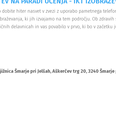
EV NA PARADI UČENJA - IKT IZOBRAŽE
 dobite hiter nasvet v zvezi z uporabo pametnega telefo
obraževanja, ki jih izvajamo na tem področju. Ob zdravih
čnih delavnicah in vas povabilo v prvo, ki bo v začetku j
njižnica Šmarje pri Jelšah, Aškerčev trg 20, 3240 Šmarje