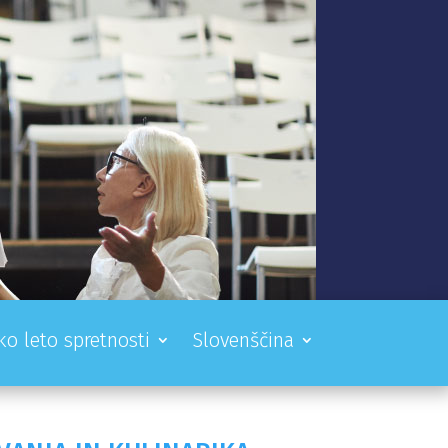
ko leto spretnosti
Slovenščina