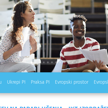
u
Ukrepi PI
Praksa PI
Evropski prostor
Evrops