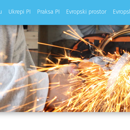
u
Ukrepi PI
Praksa PI
Evropski prostor
Evrops