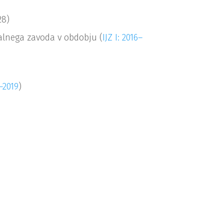
28)
alnega zavoda v obdobju (
IJZ I: 2016–
–2019
)