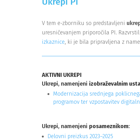
Ukrepi PI
V tem e-zborniku so predstavljeni
ukrep
uresničevanjem priporočila PI. Razvrsti
izkaznice
, ki je bila pripravljena z n
AKTIVNI UKREPI
Ukrepi, namenjeni
izobraževalnim us
Modernizacija srednjega poklicnega
programov ter vzpostavitev digital
Ukrepi, namenjeni
posameznikom
:
Delovni preizkus 2023–2025