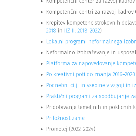
Kompetenčni center za razvoj kadrov v
Kompetenčni centri za razvoj kadrov 
Krepitev kompetenc strokovnih delav
2018
in
IJZ II: 2018–2022
)
Lokalni programi neformalnega izobr
Neformalno izobraževanje in usposab
Platforma za napovedovanje kompet
Po kreativni poti do znanja 2016–2020
Podnebni cilji in vsebine v vzgoji in 
Praktični programi za spodbujanje za
Pridobivanje temeljnih in poklicnih 
Priložnost zame
Prometej (2022–2024)