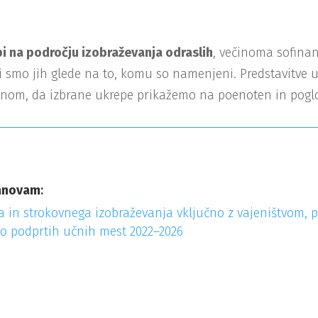
i na področju izobraževanja odraslih
, večinoma sofinanc
li smo jih glede na to, komu so namenjeni. Predstavitve 
amenom, da izbrane ukrepe prikažemo na poenoten in pogl
tanovam
:
 in strokovnega izobraževanja vključno z vajeništvom, pr
no podprtih učnih mest 2022–2026