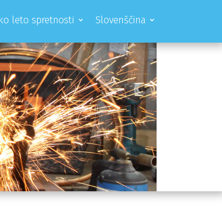
ko leto spretnosti
Slovenščina