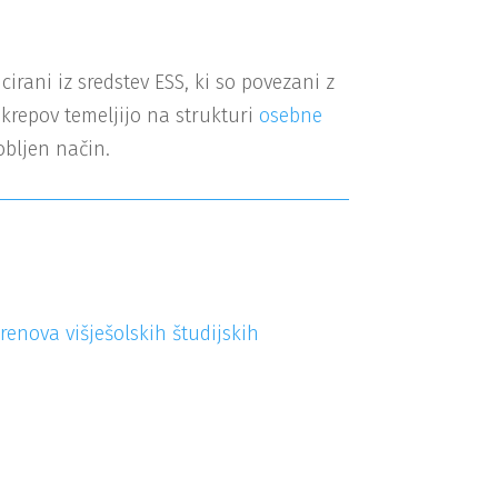
irani iz sredstev ESS, ki so povezani z
ukrepov temeljijo na strukturi
osebne
obljen način.
enova višješolskih študijskih