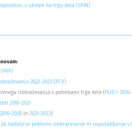
zaposlitve, v ukrepe na trgu dela (SPIN)
tanovam
:
 (PKP)
izobraževanju 2022–2023 (PCV)
ovnega izobraževanja s potrebami trga dela (
PUD I: 2016
etih 2016
–
2021
(
2016–2020
in
2021–2022
)
za nadaljnje poklicno izobraževanje in usposabljanje v l