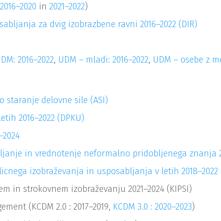
(
2016–2020
in
2021–2022
)
sabljanja za dvig izobrazbene ravni 2016–2022 (DIR)
DM: 2016–2022
,
UDM – mladi: 2016–2022
,
UDM – osebe z me
 staranje delovne sile (ASI)
letih 2016–2022 (DPKU)
2–2024
vljanje in vrednotenje neformalno pridobljenega znanja 
icnega izobraževanja in usposabljanja v letih 2018–202
em in strokovnem izobraževanju 2021–2024 (KIPSI)
ement (KCDM 2.0 : 2017–2019,
KCDM 3.0 : 2020–2023
)