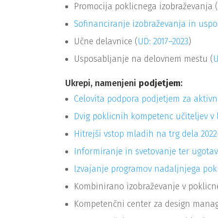
Promocija poklicnega izobraževanja 
Sofinanciranje izobraževanja in uspo
Učne delavnice (
UD: 2017–2023
)
Usposabljanje na delovnem mestu (
U
Ukrepi, namenjeni
podjetjem
:
Celovita podpora podjetjem za aktivno
Dvig poklicnih kompetenc učiteljev v 
Hitrejši vstop mladih na trg dela 202
Informiranje in svetovanje ter ugota
Izvajanje programov nadaljnjega pokl
Kombinirano izobraževanje v poklicn
Kompetenčni center za design manag