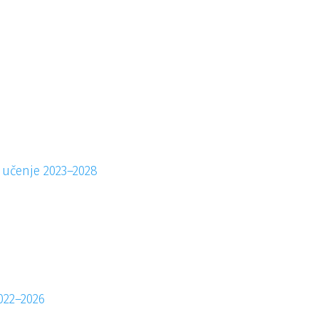
o učenje 2023
–
2028
022–2026