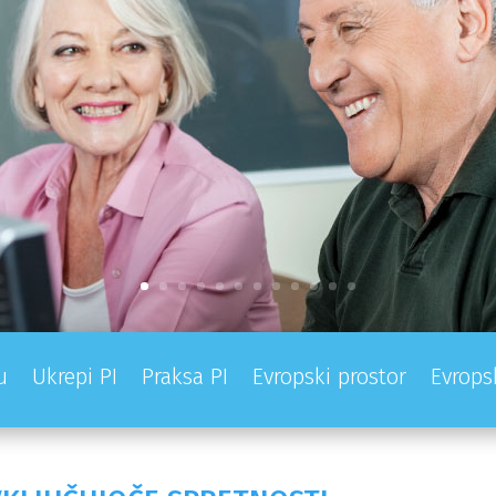
u
Ukrepi PI
Praksa PI
Evropski prostor
Evrops