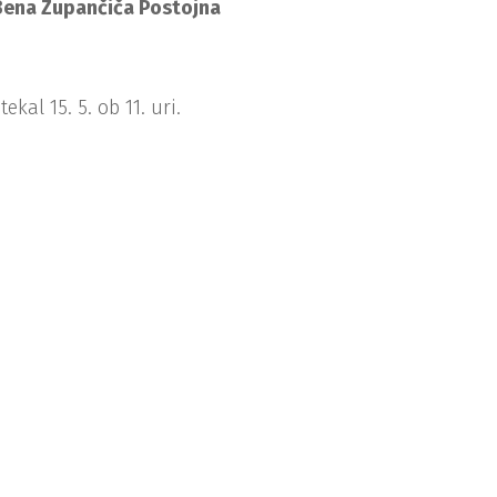
 Bena Zupančiča Postojna
al 15. 5. ob 11. uri.