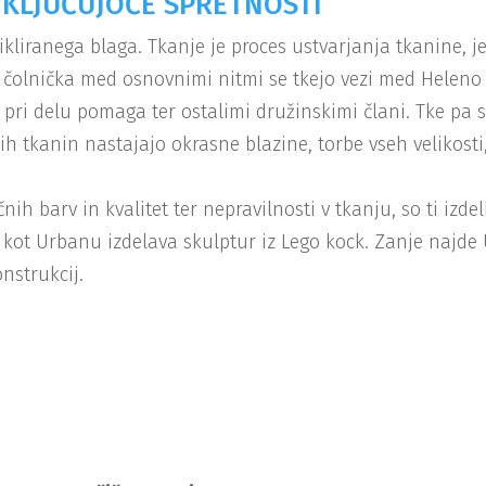
VKLJUČUJOČE SPRETNOSTI
cikliranega blaga. Tkanje je proces ustvarjanja tkanine, 
 čolnička med osnovnimi nitmi se tkejo vezi med Heleno 
ji pri delu pomaga ter ostalimi družinskimi člani. Tke pa 
h tkanin nastajajo okrasne blazine, torbe vseh velikosti,
čnih barv in kvalitet ter nepravilnosti v tkanju, so ti izde
 kot Urbanu izdelava skulptur iz Lego kock. Zanje najde
nstrukcij.