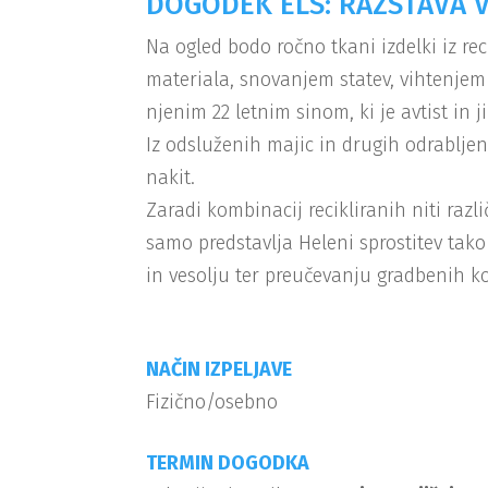
DOGODEK ELS: RAZSTAVA 
Na ogled bodo ročno tkani izdelki iz re
materiala, snovanjem statev, vihtenjem
njenim 22 letnim sinom, ki je avtist in 
Iz odsluženih majic in drugih odrabljeni
nakit.
Zaradi kombinacij recikliranih niti razli
samo predstavlja Heleni sprostitev tako
in vesolju ter preučevanju gradbenih ko
NAČIN IZPELJAVE
Fizično/osebno
TERMIN DOGODKA