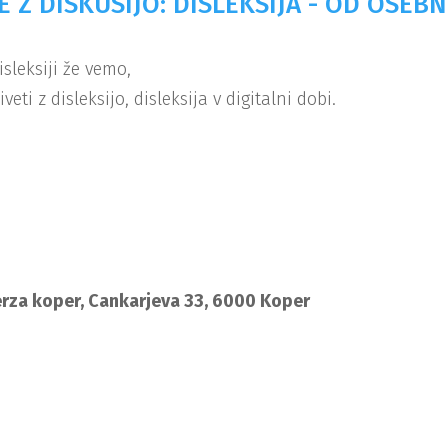
 Z DISKUSIJO: DISLEKSIJA - OD OSEB
sleksiji že vemo,
i z disleksijo, disleksija v digitalni dobi.
erza koper, Cankarjeva 33, 6000 Koper