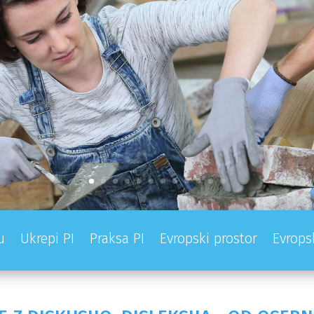
u
Ukrepi PI
Praksa PI
Evropski prostor
Evrops