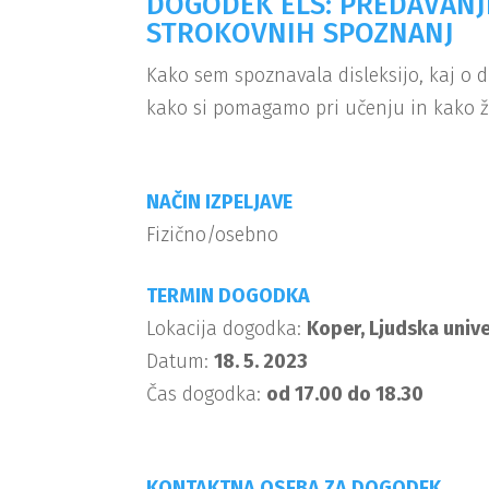
DOGODEK ELS: PREDAVANJE
STROKOVNIH SPOZNANJ
Kako sem spoznavala disleksijo, kaj o di
kako si pomagamo pri učenju in kako živet
NAČIN IZPELJAVE
Fizično/osebno
TERMIN DOGODKA
Lokacija dogodka:
Koper, Ljudska univ
Datum:
18. 5. 2023
Čas dogodka:
od 17.00 do 18.30
KONTAKTNA OSEBA ZA DOGODEK