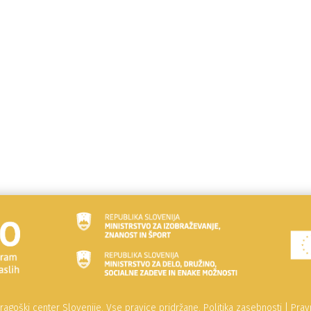
agoški center Slovenije. Vse pravice pridržane.
Politika zasebnosti
|
Prav