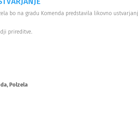
STVARJANJE
zela bo na gradu Komenda predstavila likovno ustvarjanj
ji prireditve.
da, Polzela