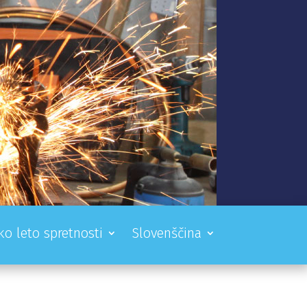
ko leto spretnosti
Slovenščina