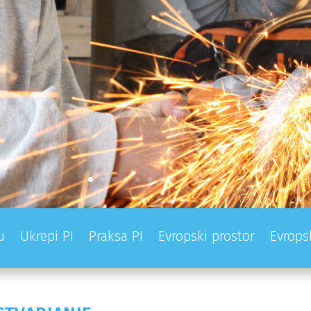
u
Ukrepi PI
Praksa PI
Evropski prostor
Evrops