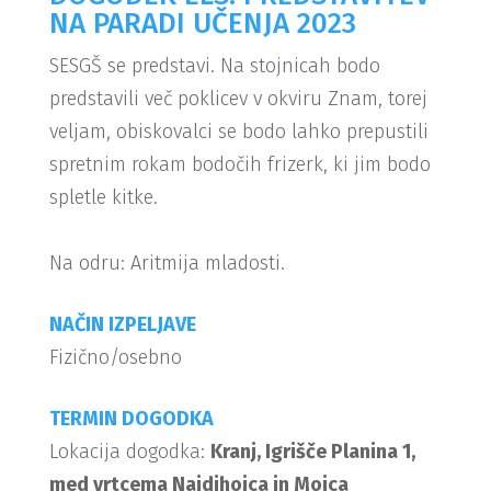
NA PARADI UČENJA 2023
SESGŠ se predstavi. Na stojnicah bodo
predstavili več poklicev v okviru Znam, torej
veljam, obiskovalci se bodo lahko prepustili
spretnim rokam bodočih frizerk, ki jim bodo
spletle kitke.
Na odru: Aritmija mladosti.
NAČIN IZPELJAVE
Fizično/osebno
TERMIN DOGODKA
Lokacija dogodka:
Kranj, Igrišče Planina 1,
med vrtcema Najdihojca in Mojca