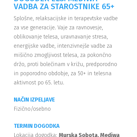
VADBA ZA STAROSTNIKE 65+
Splošne, relaksacijske in terapevtske vadbe
za vse generacije. Vaje za ravnovesje,
oblikovanje telesa, uravnavanje stresa,
energijske vadbe, intenzivnejše vadbe za
mišično zmogljivost telesa, za pokončno
držo, proti bolečinam v križu, predporodno
in poporodno obdobje, za 50+ in telesna
aktivnost po 65. letu.
NAČIN IZPELJAVE
Fizično/osebno
TERMIN DOGODKA
Lokacija dogodka:
Murska Sobota, Mediwa