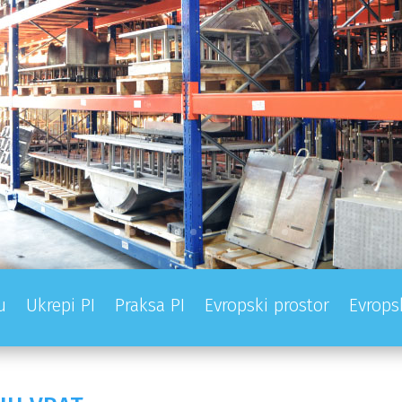
u
Ukrepi PI
Praksa PI
Evropski prostor
Evrops