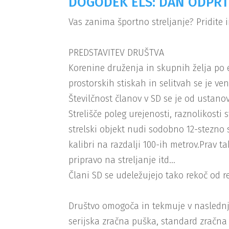
DOGODEK ELS: DAN ODPRT
Vas zanima športno streljanje? Pridite 
PREDSTAVITEV DRUŠTVA
Korenine druženja in skupnih želja po e
prostorskih stiskah in selitvah se je ve
Številčnost članov v SD se je od ustanov
Strelišče poleg urejenosti, raznolikosti 
strelski objekt nudi sodobno 12-stezno st
kalibri na razdalji 100-ih metrov.Prav t
pripravo na streljanje itd…
Člani SD se udeležujejo tako rekoč od r
Društvo omogoča in tekmuje v naslednji
serijska zračna puška, standard zračna p