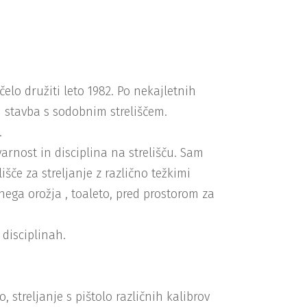
elo družiti leto 1982. Po nekajletnih
ji stavba s sodobnim streliščem.
.
 varnost in disciplina na strelišču. Sam
išče za streljanje z različno težkimi
čnega orožja , toaleto, pred prostorom za
 disciplinah.
 streljanje s pištolo različnih kalibrov