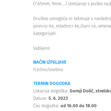
(7.65mm, 9mm….) streljanje s puško razl
Društvo omogoča in tekmuje v naslednj
pionirji-ke, mladinci-ke,člani-ce, veter
kategorijah.
Vabljeni!
NAČIN IZPELJAVE
Fizično/osebno
TERMIN DOGODKA
Lokacija dogodka:
Gornji Dolič, strelsk
Datum:
5. 6. 2023
Čas dogodka:
od 16.00 do 18.00