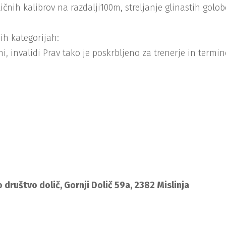
ičnih kalibrov na razdalji100m, streljanje glinastih golo
ih kategorijah:
ani, invalidi Prav tako je poskrbljeno za trenerje in termi
o društvo dolič, Gornji Dolič 59a, 2382 Mislinja