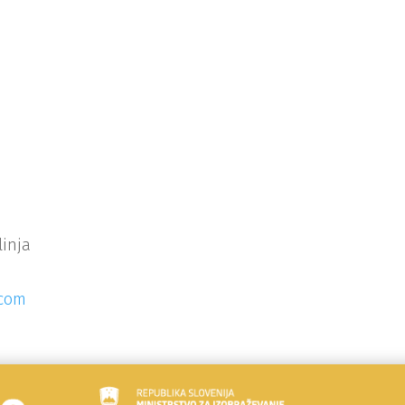
linja
.com