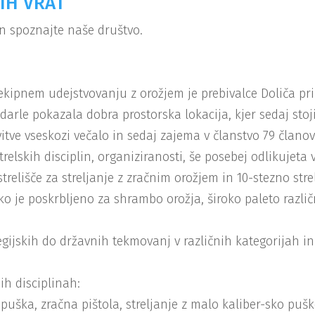
IH VRAT
in spoznajte naše društvo.
kipnem udejstvovanju z orožjem je prebivalce Doliča prič
ndarle pokazala dobra prostorska lokacija, kjer sedaj sto
itve vseskozi večalo in sedaj zajema v članstvo 79 članov
strelskih disciplin, organiziranosti, še posebej odlikujeta
relišče za streljanje z zračnim orožjem in 10-stezno strel
ako je poskrbljeno za shrambo orožja, široko paleto razli
egijskih do državnih tekmovanj v različnih kategorijah in
h disciplinah:
uška, zračna pištola, streljanje z malo kaliber-sko puško,