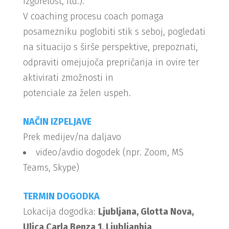
izgorelost, itd.).
V coaching procesu coach pomaga
posamezniku poglobiti stik s seboj, pogledati
na situacijo s širše perspektive, prepoznati,
odpraviti omejujoča prepričanja in ovire ter
aktivirati zmožnosti in
potenciale za želen uspeh.
NAČIN IZPELJAVE
Prek medijev/na daljavo
video/avdio dogodek (npr. Zoom, MS
Teams, Skype)
TERMIN DOGODKA
Lokacija dogodka:
Ljubljana, Glotta Nova,
Ulica Carla Benza 1, Ljubljanhja