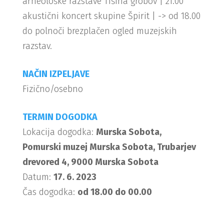
arheološke razstave Tišina grobov | 21.00
akustični koncert skupine Špirit | -> od 18.00
do polnoči brezplačen ogled muzejskih
razstav.
NAČIN IZPELJAVE
Fizično/osebno
TERMIN DOGODKA
Lokacija dogodka:
Murska Sobota,
Pomurski muzej Murska Sobota, Trubarjev
drevored 4, 9000 Murska Sobota
Datum:
17. 6. 2023
Čas dogodka:
od 18.00 do 00.00