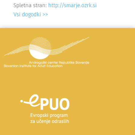
Spletna stran:
http://smarje.ozrk.si
Vsi dogodki >>