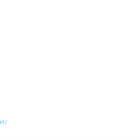
t
et/