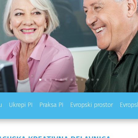
u
Ukrepi PI
Praksa PI
Evropski prostor
Evrops