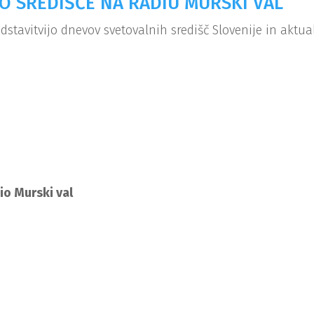
O SREDIŠČE NA RADIU MURSKI VAL
predstavitvijo dnevov svetovalnih središč Slovenije in ak
o Murski val