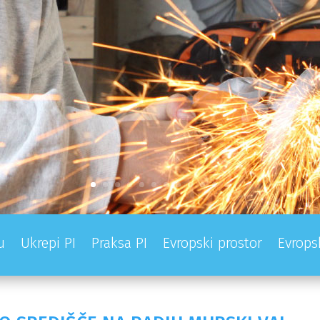
u
Ukrepi PI
Praksa PI
Evropski prostor
Evrops