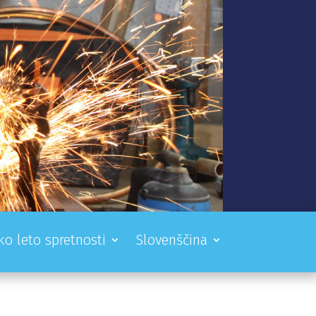
ko leto spretnosti
Slovenščina