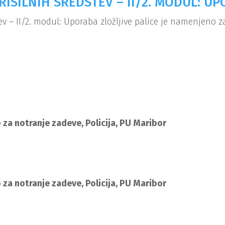
ISILNIH SREDSTEV – II/2. MODUL: UP
v – II/2. modul: Uporaba zložljive palice je namenjeno 
 za notranje zadeve, Policija, PU Maribor
 za notranje zadeve, Policija, PU Maribor