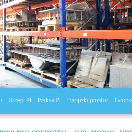
u
Ukrepi PI
Praksa PI
Evropski prostor
Evrops