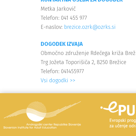
Metka Jarkovič
Telefon: 041 455 977
E-naslov:
brezice.ozrk@ozrks.si
DOGODEK IZVAJA
Območno združenje Rdečega križa Brež
Trg Jožeta Toporišiča 2, 8250 Brežice
Telefon: 041455977
Vsi dogodki >>