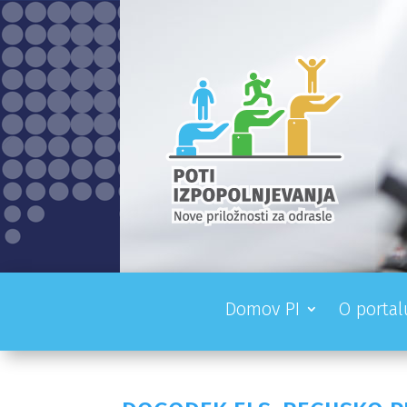
Domov PI
O portal