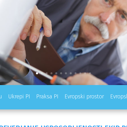
u
Ukrepi PI
Praksa PI
Evropski prostor
Evrops