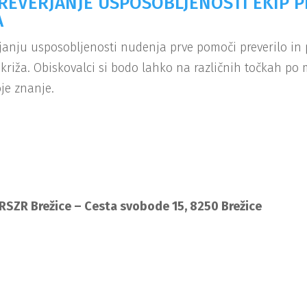
REVERJANJE USPOSOBLJENOSTI EKIP P
A
rjanju usposobljenosti nudenja prve pomoči preverilo in 
riža. Obiskovalci si bodo lahko na različnih točkah po m
oje znanje.
URSZR Brežice – Cesta svobode 15, 8250 Brežice