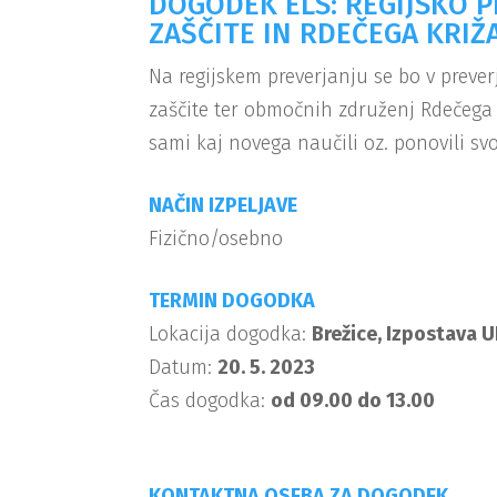
DOGODEK ELS: REGIJSKO P
ZAŠČITE IN RDEČEGA KRIŽ
Na regijskem preverjanju se bo v preve
zaščite ter območnih združenj Rdečega k
sami kaj novega naučili oz. ponovili sv
NAČIN IZPELJAVE
Fizično/osebno
TERMIN DOGODKA
Lokacija dogodka:
Brežice, Izpostava 
Datum:
20. 5. 2023
Čas dogodka:
od 09.00 do 13.00
KONTAKTNA OSEBA ZA DOGODEK