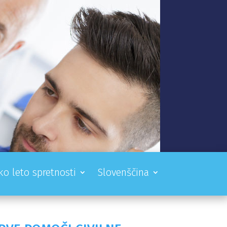
ko leto spretnosti
Slovenščina