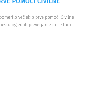
RVE POMOČI CIVILNE
pomerilo več ekip prve pomoči Civilne
estu ogledali preverjanje in se tudi