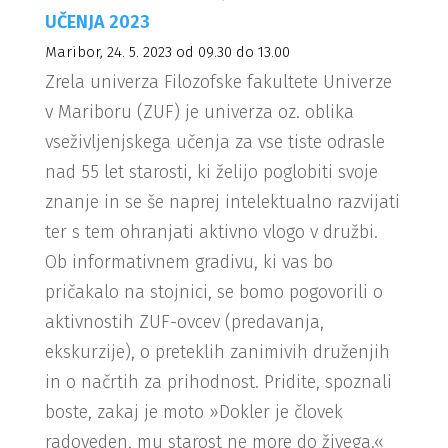
UČENJA 2023
Maribor, 24. 5. 2023 od 09.30 do 13.00
Zrela univerza Filozofske fakultete Univerze
v Mariboru (ZUF) je univerza oz. oblika
vseživljenjskega učenja za vse tiste odrasle
nad 55 let starosti, ki želijo poglobiti svoje
znanje in se še naprej intelektualno razvijati
ter s tem ohranjati aktivno vlogo v družbi.
Ob informativnem gradivu, ki vas bo
pričakalo na stojnici, se bomo pogovorili o
aktivnostih ZUF-ovcev (predavanja,
ekskurzije), o preteklih zanimivih druženjih
in o načrtih za prihodnost. Pridite, spoznali
boste, zakaj je moto »Dokler je človek
radoveden, mu starost ne more do živega.«