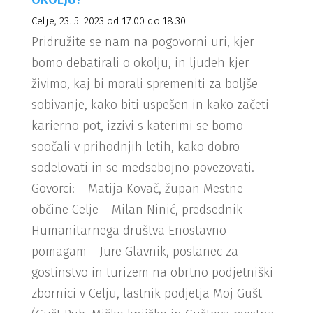
OKOLJU?
Celje, 23. 5. 2023 od 17.00 do 18.30
Pridružite se nam na pogovorni uri, kjer
bomo debatirali o okolju, in ljudeh kjer
živimo, kaj bi morali spremeniti za boljše
sobivanje, kako biti uspešen in kako začeti
karierno pot, izzivi s katerimi se bomo
soočali v prihodnjih letih, kako dobro
sodelovati in se medsebojno povezovati.
Govorci: – Matija Kovač, župan Mestne
občine Celje – Milan Ninić, predsednik
Humanitarnega društva Enostavno
pomagam – Jure Glavnik, poslanec za
gostinstvo in turizem na obrtno podjetniški
zbornici v Celju, lastnik podjetja Moj Gušt