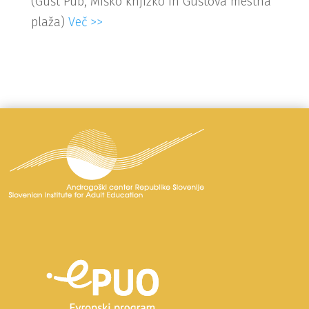
(Gušt Pub, Miško knjižko in Guštova mestna
plaža)
Več >>