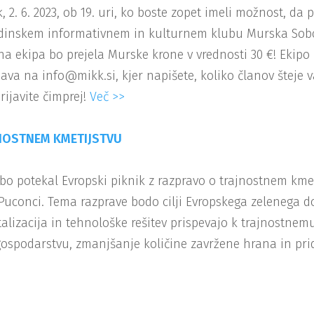
 2. 6. 2023, ob 19. uri, ko boste zopet imeli možnost, da
nskem informativnem in kulturnem klubu Murska Sobota.
na ekipa bo prejela Murske krone v vrednosti 30 €! Ekipo 
va na info@mikk.si, kjer napišete, koliko članov šteje v
rijavite čimprej!
Več >>
JNOSTNEM KMETIJSTVU
otekal Evropski piknik z razpravo o trajnostnem kmetij
Puconci. Tema razprave bodo cilji Evropskega zelenega d
talizacija in tehnološke rešitev prispevajo k trajnostnem
n gospodarstvu, zmanjšanje količine zavržene hrana in pr