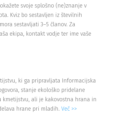
 pokažete svoje splošno (ne)znanje v
 Kviz bo sestavljen iz številnih
mora sestavljati 3–5 članov. Za
aša ekipa, kontakt vodje ter ime vaše
stvu, ki ga pripravljata Informacijska
ogovora, stanje ekološko pridelane
u kmetijstvu, ali je kakovostna hrana in
idelava hrane pri mladih.
Več >>