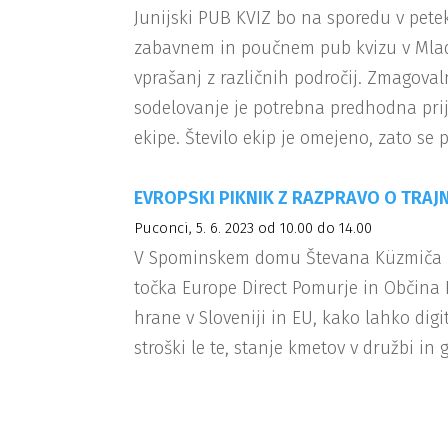
Junijski PUB KVIZ bo na sporedu v petek,
zabavnem in poučnem pub kvizu v Mladi
vprašanj z različnih področij. Zmagoval
sodelovanje je potrebna predhodna prija
ekipe. Število ekip je omejeno, zato se p
EVROPSKI PIKNIK Z RAZPRAVO O TRA
Puconci, 5. 6. 2023 od 10.00 do 14.00
V Spominskem domu Števana Küzmiča bo p
točka Europe Direct Pomurje in Občina 
hrane v Sloveniji in EU, kako lahko digi
stroški le te, stanje kmetov v družbi i