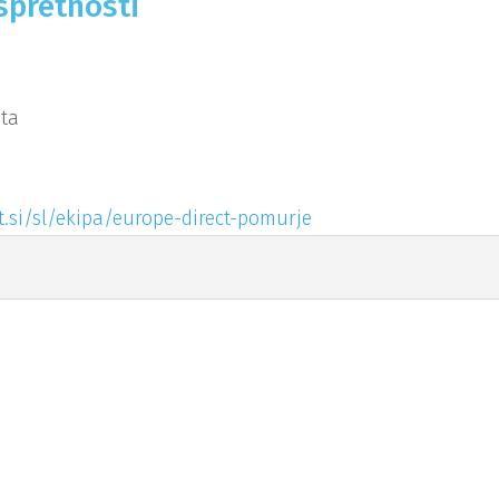
 spretnosti
ota
.si/sl/ekipa/europe-direct-pomurje