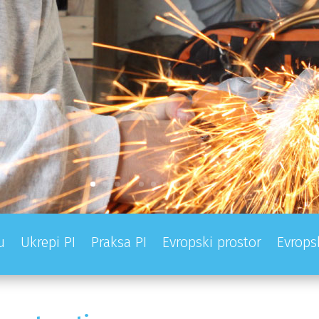
u
Ukrepi PI
Praksa PI
Evropski prostor
Evrops