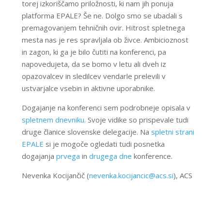
torej izkoriščamo priložnosti, ki nam jih ponuja
platforma EPALE? Še ne. Dolgo smo se ubadali s
premagovanjem tehničnih ovir. Hitrost spletnega
mesta nas je res spravljala ob živce. Ambicioznost
in zagon, ki ga je bilo čutiti na konferenci, pa
napovedujeta, da se bomo v letu ali dveh iz
opazovalcev in sledilcev vendarle prelevili v
ustvarjalce vsebin in aktivne uporabnike.
Dogajanje na konferenci sem podrobneje opisala v
spletnem dnevniku.
Svoje vidike so prispevale tudi
druge članice slovenske delegacije. Na
spletni strani
EPALE
si je mogoče ogledati tudi posnetka
dogajanja
prvega
in
drugega dne
konference.
Nevenka Kocijančič (
nevenka.kocijancic@acs.si
), ACS