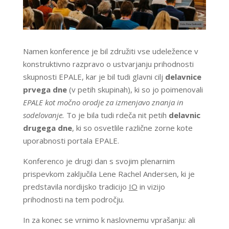
Namen konference je bil združiti vse udeležence v
konstruktivno razpravo o ustvarjanju prihodnosti
skupnosti EPALE, kar je bil tudi glavni cilj
delavnice
prvega dne
(v petih skupinah), ki so jo poimenovali
EPALE kot močno orodje za izmenjavo znanja in
sodelovanje.
To je bila tudi rdeča nit petih
delavnic
drugega dne
, ki so osvetlile različne zorne kote
uporabnosti portala EPALE.
Konferenco je drugi dan s svojim plenarnim
prispevkom zaključila Lene Rachel Andersen, ki je
predstavila nordijsko tradicijo
IO
in vizijo
prihodnosti na tem področju.
In za konec se vrnimo k naslovnemu vprašanju: ali