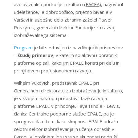
avdiovizualno področje in kulturo (
EACEA
), nagovoril
udeležence, je dobrodošlico, prijetno bivanje v
Varšavi in uspešno delo zbranim zaželel Paweł
Poszytek, generalni direktor Fundacije za razvoj
izobraževalnega sistema.
Program
je bil sestavljen iz navdihujočih prispevkov
–
študij primerov
, v katerih so aktivni uporabniki
platforme opisali, kako jim EPALE koristi pri delu in
pri njihovem profesionalnem razvoju.
Wilhelm Vukovich, predstavnik EPALE pri
Generalnem direktoratu za izobraževanje in kulturo,
je v svojem nastopu predstavil faze razvoja
platforme EPALE v prihodnje, Faye Hindle - Lewis,
članica Centralne podporne službe EPALE, pa je
spregovorila o tem, kako skupnost EPALE odraža
celotni sektor izobraževanja in učenja odraslih v
Evropi. V letošnjem letu sta se skupnosti pridružili