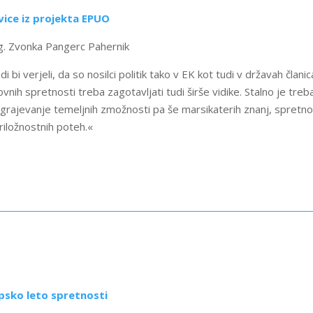
ice iz projekta EPUO
. Zvonka Pangerc Pahernik
di bi verjeli, da so nosilci politik tako v EK kot tudi v državah čla
ovnih spretnosti treba zagotavljati tudi širše vidike. Stalno je tr
grajevanje temeljnih zmožnosti pa še marsikaterih znanj, spretno
priložnostnih poteh.«
psko leto spretnosti