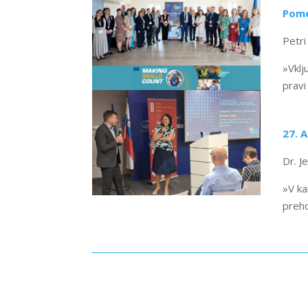
Pome
Petri
»Vklj
pravi
27. 
Dr. J
»V ka
preh