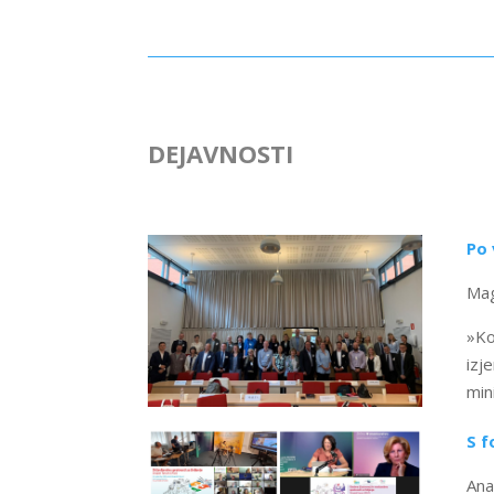
DEJAVNOSTI
Po 
Mag
»Ko
izj
min
S f
Ana