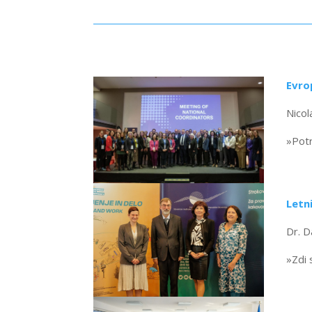
Evro
Nicol
»Potr
Letn
Dr. D
»Zdi 