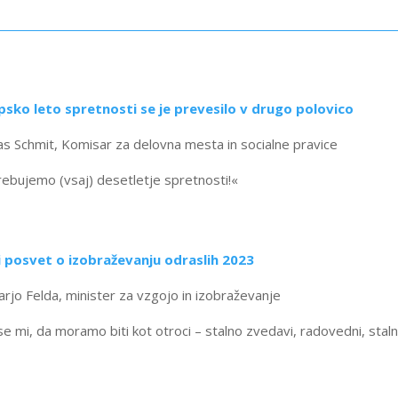
psko leto spretnosti se je prevesilo v drugo polovico
as Schmit, Komisar za delovna mesta in socialne pravice
ebujemo (vsaj) desetletje spretnosti!«
i posvet o izobraževanju odraslih 2023
arjo Felda, minister za vzgojo in izobraževanje
se mi, da moramo biti kot otroci – stalno zvedavi, radovedni, sta