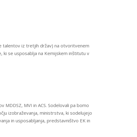
je talentov iz tretjih držav) na otvoritvenem
 ki se usposablja na Kemijskem inštitutu v
nikov MDDSZ, MVI in ACS. Sodelovali pa bomo
čju izobraževanja, ministrstva, ki sodelujejo
nja in usposabljanja, predstavništvo EK in