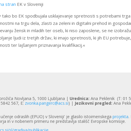
na stran
EK v Sloveniji
 tako bo EK spodbujala usklajevanje spretnosti s potrebami trga 
žnostmi na trgu dela, zlasti za zeleni in digitalni prehod in gos
čevanju žensk in mladih ter oseb, ki niso zaposlene, se ne izobražuje
bljanje ljudi iz tretjih držav, ki imajo spretnosti, ki jih EU potrebu
nosti ter lajšanjem priznavanja kvalifikacij.«
brožiča Novljana 5, 1000 Ljubljana |
Urednica:
Ana Peklenik (T: 01 
 5842 567, E:
zvonka.pangerc@acs.si
) |
Jezikovni pregled:
Ana Pekl
čenje odraslih (EPUO) v Sloveniji' je glasilo istoimenskega
projekta
.
orja in v nobenem primeru ne predstavlja stališč Evropske komisije.
cs.si/sl/gradiva/publikacije
.