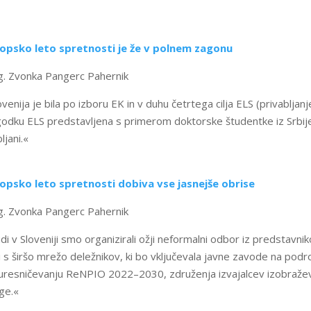
opsko leto spretnosti je že v polnem zagonu
. Zvonka Pangerc Pahernik
ovenija je bila po izboru EK in v duhu četrtega cilja ELS (privabljan
odku ELS predstavljena s primerom doktorske študentke iz Srbije,
ljani.«
opsko leto spretnosti dobiva vse jasnejše obrise
. Zvonka Pangerc Pahernik
di v Sloveniji smo organizirali ožji neformalni odbor iz predstav
i s širšo mrežo deležnikov, ki bo vključevala javne zavode na podro
 uresničevanju ReNPIO 2022–2030, združenja izvajalcev izobraževa
ge.«