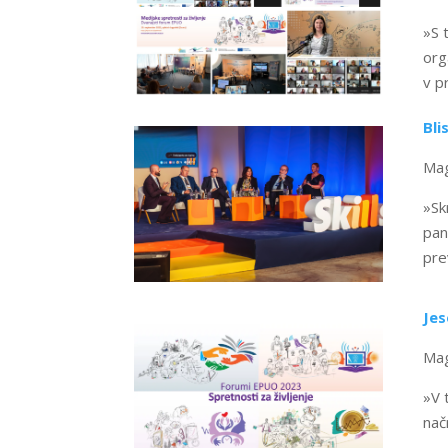
»S 
org
v p
Bli
Mag
»Sk
pan
pre
Jes
Mag
»V 
nač