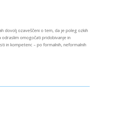
nicah dovolj ozaveščeni o tem, da je poleg ozkih
eba odraslim omogočati pridobivanje in
sti in kompetenc – po formalnih, neformalnih