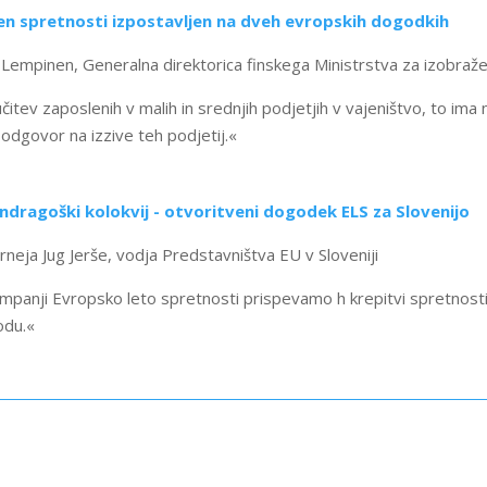
n spretnosti izpostavljen na dveh evropskih dogodkih
 Lempinen, Generalna direktorica finskega Ministrstva za izobraže
učitev zaposlenih v malih in srednjih podjetjih v vajeništvo, to ima 
 odgovor na izzive teh podjetij.«
Andragoški kolokvij - otvoritveni dogodek ELS za Slovenijo
erneja Jug Jerše, vodja Predstavništva EU v Sloveniji
mpanji Evropsko leto spretnosti prispevamo h krepitvi spretnosti
odu.«