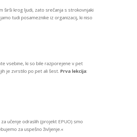
m širši krog ljudi, zato srečanja s strokovnjaki
amo tudi posameznike iz organizacij, ki niso
te vsebine, ki so bile razporejene v pet
ih je zvrstilo po pet ali šest.
Prva lekcija
:
 za učenje odraslih (projekt EPUO) smo
rebujemo za uspešno življenje.«