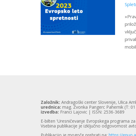
Splet
»Prav
prilo
vklju
priva
mobil
Založnik:
Andragoški center Slovenije, Ulica Am
urednica:
mag. Zvonka Pangerc Pahernik (T: 01
izvedba:
Franci Lajovic | ISSN: 2536-3689
E-bilten 'Uresničevanje Evropskega programa za u
Vsebina publikacije je izključno odgovornost avt
Publikacijo je mogoče prebrati na:
https://epuo.a