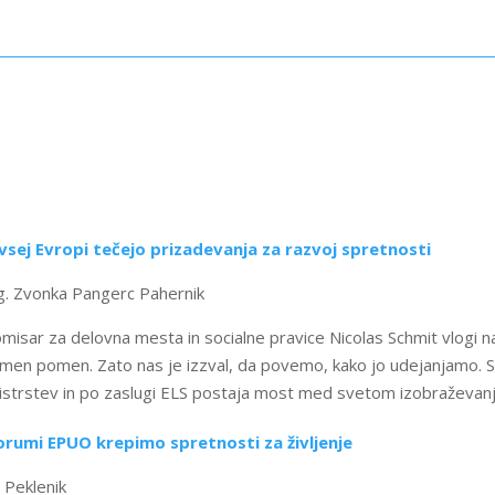
vsej Evropi tečejo prizadevanja za razvoj spretnosti
. Zvonka Pangerc Pahernik
misar za delovna mesta in socialne pravice Nicolas Schmit vlogi na
emen pomen. Zato nas je izzval, da povemo, kako jo udejanjamo.
istrstev in po zaslugi ELS postaja most med svetom izobraževanja
orumi EPUO krepimo spretnosti za življenje
 Peklenik