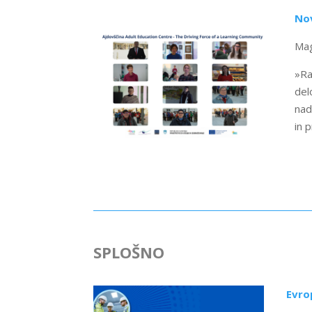
Nov
Mag
»Ra
del
nad
in 
SPLOŠNO
Evro