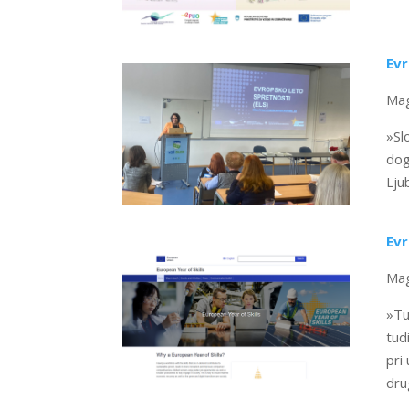
Evr
Mag
»Sl
dog
Ljub
Evr
Mag
»Tu
tud
pri
dru