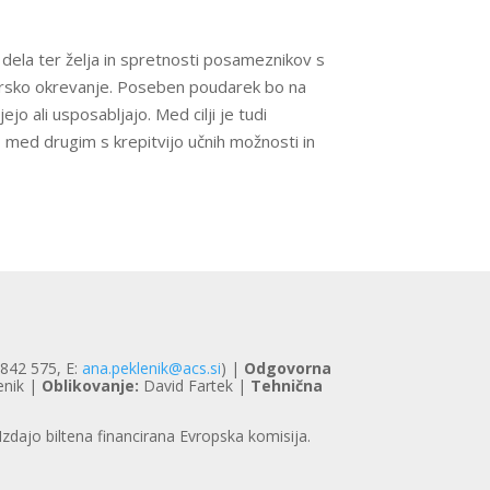
dela ter želja in spretnosti posameznikov s
podarsko okrevanje. Poseben poudarek bo na
jo ali usposabljajo. Med cilji je tudi
je, med drugim s krepitvijo učnih možnosti in
5842 575, E:
ana.peklenik@acs.si
) |
Odgovorna
enik |
Oblikovanje:
David Fartek |
Tehnična
 Izdajo biltena financirana Evropska komisija.