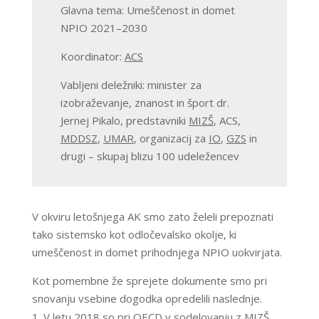
Glavna tema: Umeščenost in domet
NPIO 2021–2030
Koordinator:
ACS
Vabljeni deležniki: minister za
izobraževanje, znanost in šport dr.
Jernej Pikalo, predstavniki
MIZŠ
, ACS,
MDDSZ
,
UMAR
, organizacij za
IO
,
GZS
in
drugi – skupaj blizu 100 udeležencev
V okviru letošnjega AK smo zato želeli prepoznati
tako sistemsko kot odločevalsko okolje, ki
umeščenost in domet prihodnjega NPIO uokvirjata.
Kot pomembne že sprejete dokumente smo pri
snovanju vsebine dogodka opredelili naslednje.
V letu 2018 so pri
OECD
v sodelovanju z
MIZŠ