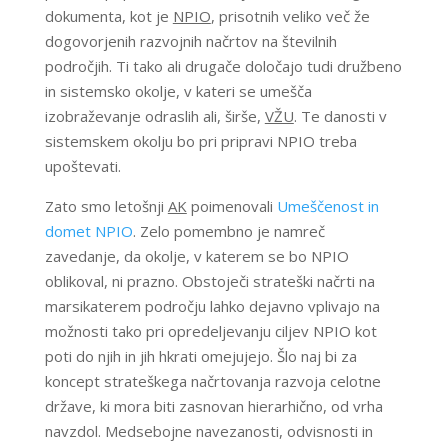
dokumenta, kot je
NPIO
, prisotnih veliko več že
dogovorjenih razvojnih načrtov na številnih
področjih. Ti tako ali drugače določajo tudi družbeno
in sistemsko okolje, v kateri se umešča
izobraževanje odraslih ali, širše,
VŽU
. Te danosti v
sistemskem okolju bo pri pripravi NPIO treba
upoštevati.
Zato smo letošnji
AK
poimenovali
Umeščenost in
domet NPIO
. Zelo pomembno je namreč
zavedanje, da okolje, v katerem se bo NPIO
oblikoval, ni prazno. Obstoječi strateški načrti na
marsikaterem področju lahko dejavno vplivajo na
možnosti tako pri opredeljevanju ciljev NPIO kot
poti do njih in jih hkrati omejujejo. Šlo naj bi za
koncept strateškega načrtovanja razvoja celotne
države, ki mora biti zasnovan hierarhično, od vrha
navzdol. Medsebojne navezanosti, odvisnosti in