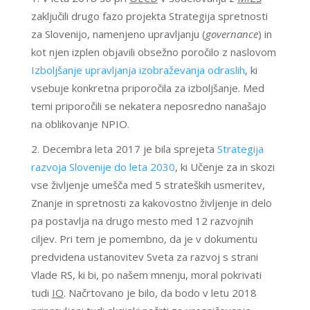
zaključili drugo fazo projekta Strategija spretnosti
za Slovenijo, namenjeno upravljanju (
governance
) in
kot njen izplen objavili obsežno poročilo z naslovom
Izboljšanje upravljanja izobraževanja odraslih
, ki
vsebuje konkretna priporočila za izboljšanje. Med
temi priporočili se nekatera neposredno nanašajo
na oblikovanje NPIO.
Decembra leta 2017 je bila sprejeta
Strategija
razvoja Slovenije do leta 2030
, ki Učenje za in skozi
vse življenje umešča med 5 strateških usmeritev,
Znanje in spretnosti za kakovostno življenje in delo
pa postavlja na drugo mesto med 12 razvojnih
ciljev. Pri tem je pomembno, da je v dokumentu
predvidena ustanovitev Sveta za razvoj s strani
Vlade RS, ki bi, po našem mnenju, moral pokrivati
tudi
IO
. Načrtovano je bilo, da bodo v letu 2018