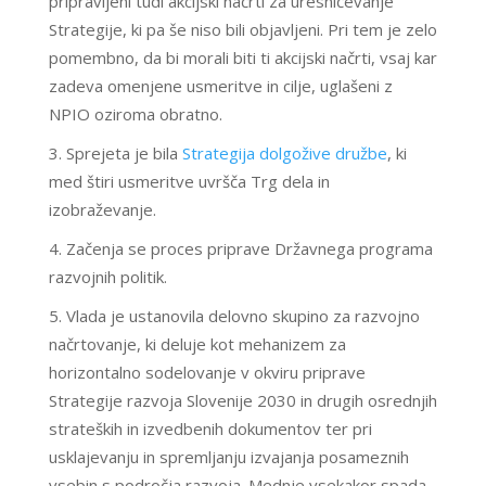
pripravljeni tudi akcijski načrti za uresničevanje
Strategije, ki pa še niso bili objavljeni. Pri tem je zelo
pomembno, da bi morali biti ti akcijski načrti, vsaj kar
zadeva omenjene usmeritve in cilje, uglašeni z
NPIO oziroma obratno.
Sprejeta je bila
Strategija dolgožive družbe
, ki
med štiri usmeritve uvršča Trg dela in
izobraževanje.
Začenja se proces priprave Državnega programa
razvojnih politik.
Vlada je ustanovila delovno skupino za razvojno
načrtovanje, ki deluje kot mehanizem za
horizontalno sodelovanje v okviru priprave
Strategije razvoja Slovenije 2030 in drugih osrednjih
strateških in izvedbenih dokumentov ter pri
usklajevanju in spremljanju izvajanja posameznih
vsebin s področja razvoja. Mednje vsekakor spada