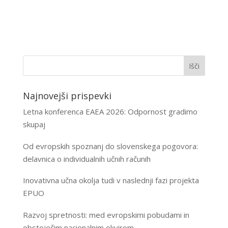
Najnovejši prispevki
Letna konferenca EAEA 2026: Odpornost gradimo
skupaj
Od evropskih spoznanj do slovenskega pogovora:
delavnica o individualnih učnih računih
Inovativna učna okolja tudi v naslednji fazi projekta
EPUO
Razvoj spretnosti: med evropskimi pobudami in
obstoječim nacionalnim okvirom