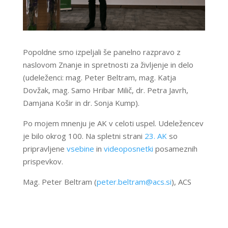
Popoldne smo izpeljali še panelno razpravo z
naslovom Znanje in spretnosti za življenje in delo
(udeleženci: mag. Peter Beltram, mag. Katja
Dovžak, mag. Samo Hribar Milič, dr. Petra Javrh,
Damjana Košir in dr. Sonja Kump).
Po mojem mnenju je AK v celoti uspel. Udeležencev
je bilo okrog 100. Na spletni strani
23. AK
so
pripravljene
vsebine
in
videoposnetki
posameznih
prispevkov.
Mag. Peter Beltram (
peter.beltram@acs.si
), ACS