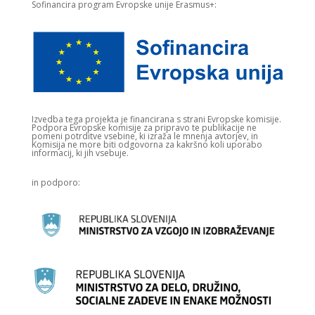
Sofinancira program Evropske unije Erasmus+:
Izvedba tega projekta je financirana s strani Evropske komisije.​
Podpora Evropske komisije za pripravo te publikacije ne
pomeni potrditve vsebine, ki izraža le mnenja avtorjev, in
Komisija ne more biti odgovorna za kakršno koli uporabo
informacij, ki jih vsebuje.
in podporo: