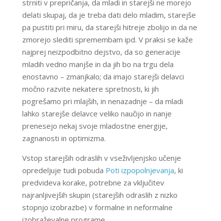
strniti v prepričanja, da mladi in starejši ne morejo
delati skupaj, da je treba dati delo mladim, starejše
pa pustiti pri miru, da starejši hitreje zbolijo in da ne
zmorejo slediti spremembam ipd. V praksi se kaže
najprej neizpodbitno dejstvo, da so generacije
mladih vedno manjše in da jih bo na trgu dela
enostavno – zmanjkalo; da imajo starejši delavci
močno razvite nekatere spretnosti, ki jih
pogrešamo pri mlajših, in nenazadnje – da mladi
lahko starejše delavce veliko naučijo in nanje
prenesejo nekaj svoje mladostne energije,
zagnanosti in optimizma.
Vstop starejših odraslih v vseživljenjsko učenje
opredeljuje tudi pobuda
Poti izpopolnjevanja
, ki
predvideva korake, potrebne za vključitev
najranljivejših skupin (starejših odraslih z nizko
stopnjo izobrazbe) v formalne in neformalne
izobraževalne programe.