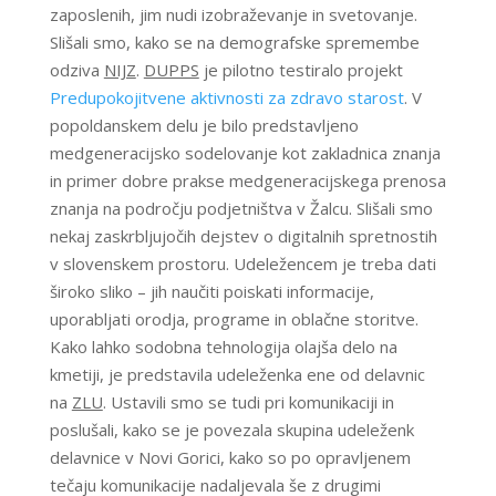
zaposlenih, jim nudi izobraževanje in svetovanje.
Slišali smo, kako se na demografske spremembe
odziva
NIJZ
.
DUPPS
je pilotno testiralo projekt
Predupokojitvene aktivnosti za zdravo starost
. V
popoldanskem delu je bilo predstavljeno
medgeneracijsko sodelovanje kot zakladnica znanja
in primer dobre prakse medgeneracijskega prenosa
znanja na področju podjetništva v Žalcu. Slišali smo
nekaj zaskrbljujočih dejstev o digitalnih spretnostih
v slovenskem prostoru. Udeležencem je treba dati
široko sliko – jih naučiti poiskati informacije,
uporabljati orodja, programe in oblačne storitve.
Kako lahko sodobna tehnologija olajša delo na
kmetiji, je predstavila udeleženka ene od delavnic
na
ZLU
. Ustavili smo se tudi pri komunikaciji in
poslušali, kako se je povezala skupina udeleženk
delavnice v Novi Gorici, kako so po opravljenem
tečaju komunikacije nadaljevala še z drugimi