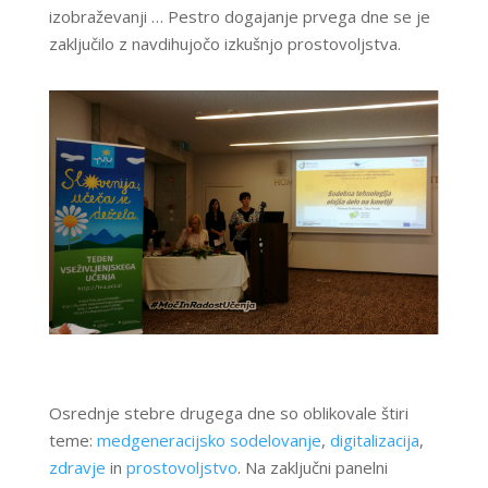
izobraževanji … Pestro dogajanje prvega dne se je
zaključilo z navdihujočo izkušnjo prostovoljstva.
Osrednje stebre drugega dne so oblikovale štiri
teme:
medgeneracijsko sodelovanje
,
digitalizacija
,
zdravje
in
prostovoljstvo
. Na zaključni panelni