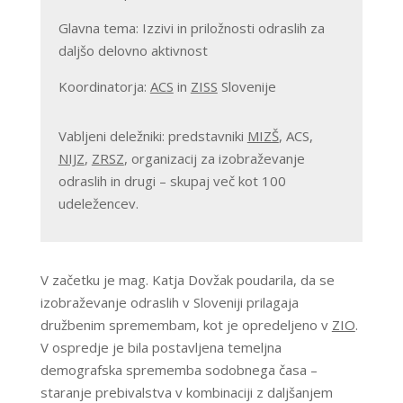
Glavna tema: Izzivi in priložnosti odraslih za
daljšo delovno aktivnost
Koordinatorja:
ACS
in
ZISS
Slovenije
Vabljeni deležniki: predstavniki
MIZŠ
, ACS,
NIJZ
,
ZRSZ
, organizacij za izobraževanje
odraslih in drugi – skupaj več kot 100
udeležencev.
V začetku je mag. Katja Dovžak poudarila, da se
izobraževanje odraslih v Sloveniji prilagaja
družbenim spremembam, kot je opredeljeno v
ZIO
.
V ospredje je bila postavljena temeljna
demografska sprememba sodobnega časa –
staranje prebivalstva v kombinaciji z daljšanjem