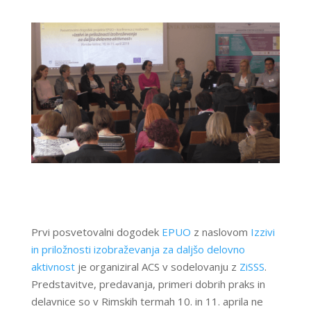
Prvi posvetovalni dogodek
EPUO
z naslovom
Izzivi
in priložnosti izobraževanja za daljšo delovno
aktivnost
je organiziral ACS v sodelovanju z
ZiSSS
.
Predstavitve, predavanja, primeri dobrih praks in
delavnice so v Rimskih termah 10. in 11. aprila ne