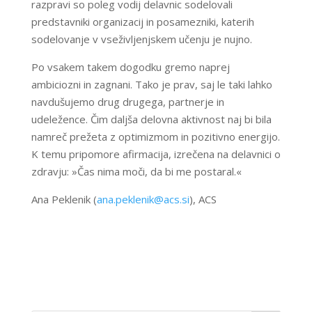
razpravi so poleg vodij delavnic sodelovali
predstavniki organizacij in posamezniki, katerih
sodelovanje v vseživljenjskem učenju je nujno.
Po vsakem takem dogodku gremo naprej
ambiciozni in zagnani. Tako je prav, saj le taki lahko
navdušujemo drug drugega, partnerje in
udeležence. Čim daljša delovna aktivnost naj bi bila
namreč prežeta z optimizmom in pozitivno energijo.
K temu pripomore afirmacija, izrečena na delavnici o
zdravju: »Čas nima moči, da bi me postaral.«
Ana Peklenik (
ana.peklenik@acs.si
), ACS