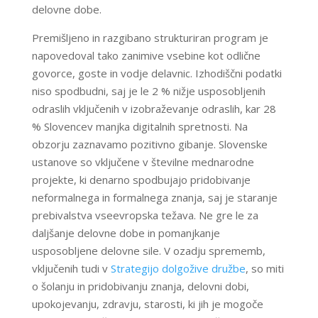
delovne dobe.
Premišljeno in razgibano strukturiran program je
napovedoval tako zanimive vsebine kot odlične
govorce, goste in vodje delavnic. Izhodiščni podatki
niso spodbudni, saj je le 2 % nižje usposobljenih
odraslih vključenih v izobraževanje odraslih, kar 28
% Slovencev manjka digitalnih spretnosti. Na
obzorju zaznavamo pozitivno gibanje. Slovenske
ustanove so vključene v številne mednarodne
projekte, ki denarno spodbujajo pridobivanje
neformalnega in formalnega znanja, saj je staranje
prebivalstva vseevropska težava. Ne gre le za
daljšanje delovne dobe in pomanjkanje
usposobljene delovne sile. V ozadju sprememb,
vključenih tudi v
Strategijo dolgožive družbe
, so miti
o šolanju in pridobivanju znanja, delovni dobi,
upokojevanju, zdravju, starosti, ki jih je mogoče