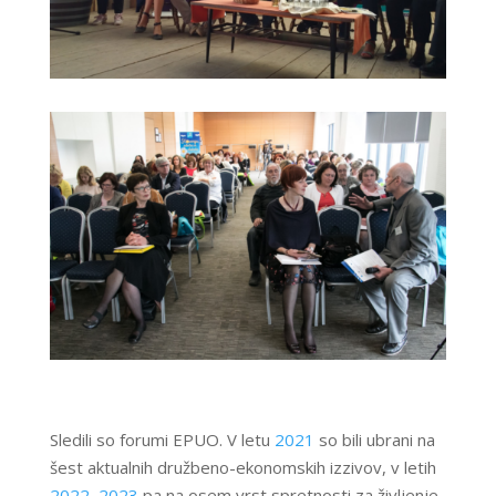
Sledili so forumi EPUO. V letu
2021
so bili ubrani na
šest aktualnih družbeno-ekonomskih izzivov, v letih
2022–2023
pa na osem vrst spretnosti za življenje.