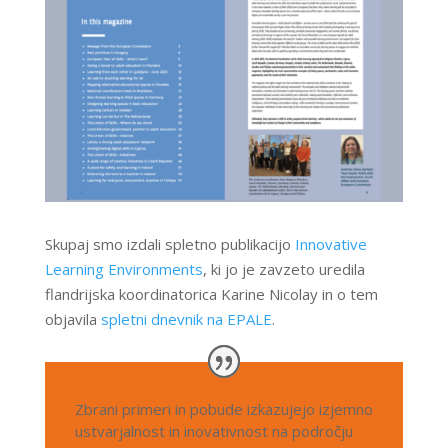
Skupaj smo izdali spletno publikacijo
Innovative
Learning Environments
, ki jo je zavzeto uredila
flandrijska koordinatorica Karine Nicolay in o tem
objavila
spletni dnevnik na EPALE
.
Zbrani primeri in pobude izkazujejo izjemno
ustvarjalnost in inovativnost na področju