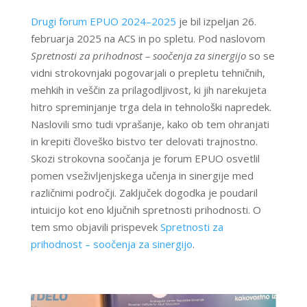
Drugi forum EPUO 2024–2025
je bil izpeljan 26.
februarja 2025 na ACS in po spletu. Pod naslovom
Spretnosti za prihodnost – soočenja za sinergijo
so se
vidni strokovnjaki pogovarjali o prepletu tehničnih,
mehkih in veščin za prilagodljivost, ki jih narekujeta
hitro spreminjanje trga dela in tehnološki napredek.
Naslovili smo tudi vprašanje, kako ob tem ohranjati
in krepiti človeško bistvo ter delovati trajnostno.
Skozi strokovna soočanja je forum EPUO osvetlil
pomen vseživljenjskega učenja in sinergije med
različnimi področji. Zaključek dogodka je poudaril
intuicijo kot eno ključnih spretnosti prihodnosti. O
tem smo objavili prispevek
Spretnosti za
prihodnost – soočenja za sinergijo
.