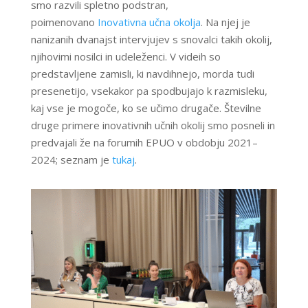
smo razvili spletno podstran,
poimenovano
Inovativna učna okolja
. Na njej je
nanizanih dvanajst intervjujev s snovalci takih okolij,
njihovimi nosilci in udeleženci. V videih so
predstavljene zamisli, ki navdihnejo, morda tudi
presenetijo, vsekakor pa spodbujajo k razmisleku,
kaj vse je mogoče, ko se učimo drugače. Številne
druge primere inovativnih učnih okolij smo posneli in
predvajali že na forumih EPUO v obdobju 2021–
2024; seznam je
tukaj
.