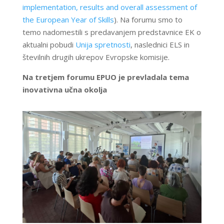
implementation, results and overall assessment of
the European Year of Skills
). Na forumu smo to
temo nadomestili s predavanjem predstavnice EK o
aktualni pobudi
Unija spretnosti
, naslednici ELS in
številnih drugih ukrepov Evropske komisije.
Na tretjem forumu EPUO je prevladala tema
inovativna učna okolja