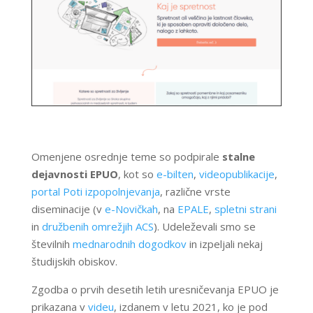
Omenjene osrednje teme so podpirale
stalne
dejavnosti EPUO
, kot so
e-bilten
,
videopublikacije
,
portal Poti izpopolnjevanja
, različne vrste
diseminacije (v
e-Novičkah
, na
EPALE
,
spletni strani
in
družbenih omrežjih ACS
). Udeleževali smo se
številnih
mednarodnih dogodkov
in izpeljali nekaj
študijskih obiskov.
Zgodba o prvih desetih letih uresničevanja EPUO je
prikazana v
videu
, izdanem v letu 2021, ko je pod