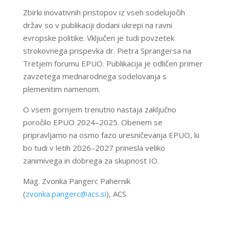
Zbirki inovativnih pristopov iz vseh sodelujočih
držav so v publikaciji dodani ukrepi na ravni
evropske politike. Vključen je tudi povzetek
strokovnega prispevka dr. Pietra Sprangersa na
Tretjem forumu EPUO. Publikacija je odličen primer
zavzetega mednarodnega sodelovanja s
plemenitim namenom.
O vsem gornjem trenutno nastaja zaključno
poročilo EPUO 2024–2025. Obenem se
pripravljamo na osmo fazo uresničevanja EPUO, ki
bo tudi v letih 2026–2027 prinesla veliko
zanimivega in dobrega za skupnost IO.
Mag. Zvonka Pangerc Pahernik
(
zvonka.pangerc@acs.si
), ACS