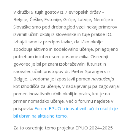
V družbi 9 tujih gostov iz 7 evropskih držav –
Belgije, Češke, Estonije, Grčije, Latvije, Nemčije in
Slovaške smo pod drobnogled vzeli nekaj primerov
izvirnih učnih okolij iz slovenske in tuje prakse IO.
Izhajali smo iz predpostavke, da táko okolje
spodbuja aktivno in sodelovalno učenje, prilagojeno
potrebam in interesom posameznika. Osrednji
govorec je bil priznani izobraževalni futurist in
snovalec učnih pristopov dr. Pieter Sprangers iz
Belgije. Uvodoma je izpostavil pomen
navdušenja
kot izhodišča za učenje, v nadaljevanju pa zagovarjal
pomen inovativnih učnih okolij in praks, kot je na
primer nomadsko učenje. Več o forumu najdete v
prispevku
Forum EPUO o inovativnih učnih okoljih je
bil ubran na aktualno temo
.
Za to osrednjo temo projekta EPUO 2024–2025