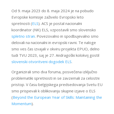
Od 9. maja 2023 do 8. maja 2024 je na pobudo
Evropske komisije zaživelo Evropsko leto
spretnosti (
ELS
). ACS je postal nacionalni
koordinator (NK) ELS, vzpostavili smo slovensko
spletno stran
. Povezovalno in spodbujevalno smo
delovali na nacionalni in evropski ravni. Te naloge
smo ves čas izvajali v okviru projekta EPUO, delno
tudi TVU 2023, saj je 27. Andragoški kolokvij gostil
slovenski otvoritveni dogodek ELS
.
Organizirali smo dva foruma, posvečena izključno
problematiki spretnosti in se zavzemali za celostni
pristop. V času belgijskega predsedovanja Svetu EU
smo prispevali k oblikovanju skupne izjave o ELS
(
Beyond the European Year of Skills: Maintaining the
Momentum
).