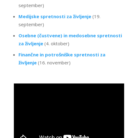
september)
Medijske spretnosti za življenje
(19.
september)
Osebne (čustvene) in medosebne spretnosti
za življenje
(4. oktober)
Finančne in potrošniške spretnosti za
življenje
(16. november)