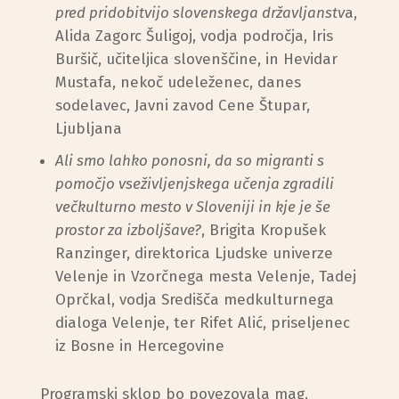
pred pridobitvijo slovenskega državljanstv
a,
Alida Zagorc Šuligoj, vodja področja, Iris
Buršič, učiteljica slovenščine, in Hevidar
Mustafa, nekoč udeleženec, danes
sodelavec, Javni zavod Cene Štupar,
Ljubljana
Ali smo lahko ponosni, da so migranti s
pomočjo vseživljenjskega učenja zgradili
večkulturno mesto v Sloveniji in kje je še
prostor za izboljšave?
, Brigita Kropušek
Ranzinger, direktorica Ljudske univerze
Velenje in Vzorčnega mesta Velenje, Tadej
Oprčkal, vodja Središča medkulturnega
dialoga Velenje, ter Rifet Alić, priseljenec
iz Bosne in Hercegovine
Programski sklop bo povezovala mag.