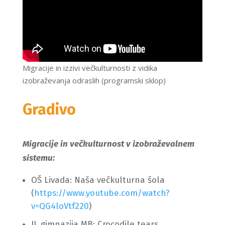
Migracije in izzivi večkulturnosti z vidika
izobraževanja odraslih (programski sklop)
Gradivo
Migracije in večkulturnost v izobraževalnem
sistemu:
OŠ Livada: Naša večkulturna šola
(
https://www.youtube.com/watch?
v=QG4loVtf220
)
II. gimnazija MB: Crocodile tears