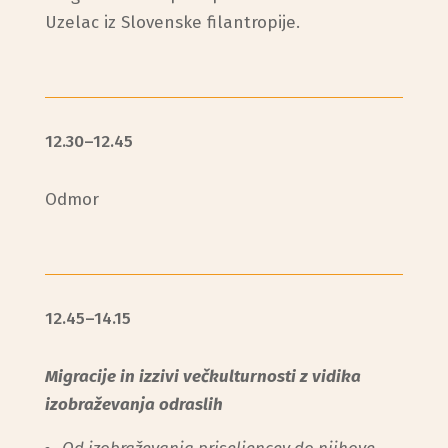
Uzelac iz Slovenske filantropije.
12.30–12.45
Odmor
12.45–14.15
Migracije in izzivi v
ečkulturnosti z vidika
izobraževanja odraslih