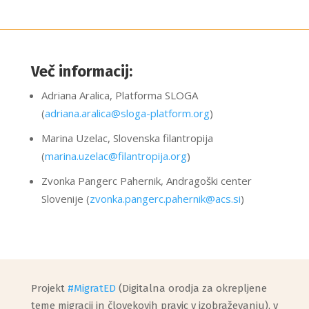
Več informacij:
Adriana Aralica, Platforma SLOGA
(
adriana.aralica@sloga-platform.org
)
Marina Uzelac, Slovenska filantropija
(
marina.uzelac@filantropija.org
)
Zvonka Pangerc Pahernik, Andragoški center
Slovenije (
zvonka.pangerc.pahernik@acs.si
)
Projekt
#MigratED
(Digitalna orodja za okrepljene
teme migracij in človekovih pravic v izobraževanju), v