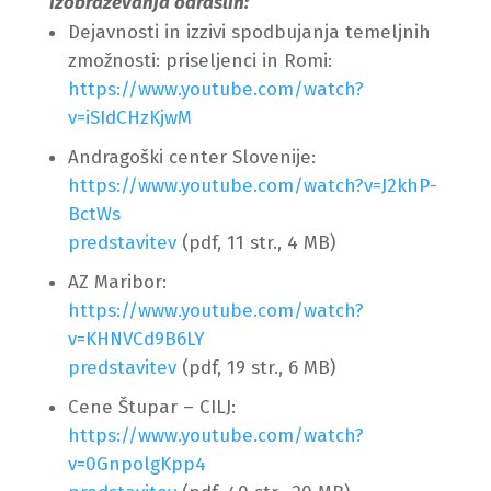
izobraževanja odraslih:
Dejavnosti in izzivi spodbujanja temeljnih
zmožnosti: priseljenci in Romi:
https://www.youtube.com/watch?
v=iSIdCHzKjwM
Andragoški center Slovenije:
https://www.youtube.com/watch?v=J2khP-
BctWs
predstavitev
(pdf, 11 str., 4 MB)
AZ Maribor:
https://www.youtube.com/watch?
v=KHNVCd9B6LY
predstavitev
(pdf, 19 str., 6 MB)
Cene Štupar – CILJ:
https://www.youtube.com/watch?
v=0GnpolgKpp4