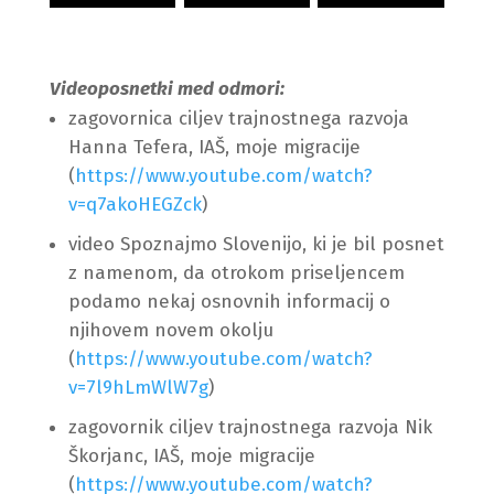
Videoposnetki med odmori:
zagovornica ciljev trajnostnega razvoja
Hanna Tefera, IAŠ, moje migracije
(
https://www.youtube.com/watch?
v=q7akoHEGZck
)
video Spoznajmo Slovenijo, ki je bil posnet
z namenom, da otrokom priseljencem
podamo nekaj osnovnih informacij o
njihovem novem okolju
(
https://www.youtube.com/watch?
v=7l9hLmWlW7g
)
zagovornik ciljev trajnostnega razvoja Nik
Škorjanc, IAŠ, moje migracije
(
https://www.youtube.com/watch?