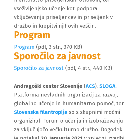
vseživljenjsko učenje kot podpora
vključevanju priseljencev in priseljenk v
družbo in krepitvi njihovih veščin.
Program
Program
(pdf, 3 str., 370 KB)
Sporočilo za javnost
Sporočilo za javnost
(pdf, 4 str., 440 KB)
Andragoški center Slovenije
(
ACS
),
SLOGA
,
Platforma nevladnih organizacij za razvoj,
globalno učenje in humanitarno pomoč, ter
Slovenska filantropija
so s skupnimi močmi
organizirali Forum o učenju in izobraževanju
za vključujočo večkulturno družbo. Dogodek
je potekal
20. januarja 2021
v spletni izvedbi