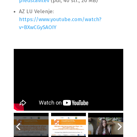
predstavitev
(pdf, 40 str., 20 MB)
AZ LU Velenje:
https://www.youtube.com/watch?
v=BXwCGySAOIY