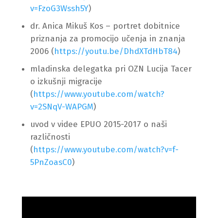
v=FzoG3Wssh5Y
)
dr. Anica Mikuš Kos – portret dobitnice
priznanja za promocijo učenja in znanja
2006 (
https://youtu.be/DhdXTdHbT84
)
mladinska delegatka pri OZN Lucija Tacer
o izkušnji migracije
(
https://www.youtube.com/watch?
v=2SNqV-WAPGM
)
uvod v videe EPUO 2015-2017 o naši
različnosti
(
https://www.youtube.com/watch?v=f-
5PnZoasC0
)