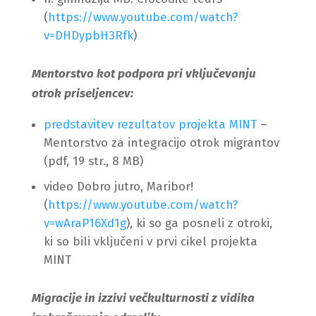
(
https://www.youtube.com/watch?
v=DHDypbH3Rfk
)
Mentorstvo kot podpora pri vključevanju
otrok priseljencev:
predstavitev rezultatov projekta MINT
–
Mentorstvo za integracijo otrok migrantov
(pdf, 19 str., 8 MB)
video Dobro jutro, Maribor!
(
https://www.youtube.com/watch?
v=wAraP16Xd1g
), ki so ga posneli z otroki,
ki so bili vključeni v prvi cikel projekta
MINT
Migracije in izzivi večkulturnosti z vidika