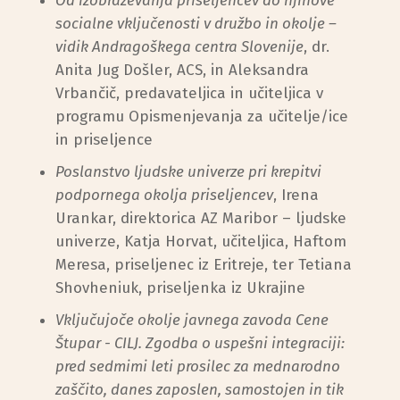
Od izobraževanja priseljencev do njihove
socialne vključenosti v družbo in okolje –
vidik Andragoškega centra Slovenije
, dr.
Anita Jug Došler, ACS, in Aleksandra
Vrbančič, predavateljica in učiteljica v
programu Opismenjevanja za učitelje/ice
in priseljence
Poslanstvo ljudske univerze pri krepitvi
podpornega okolja priseljencev
, Irena
Urankar, direktorica AZ Maribor – ljudske
univerze, Katja Horvat, učiteljica, Haftom
Meresa, priseljenec iz Eritreje, ter Tetiana
Shovheniuk, priseljenka iz Ukrajine
Vključujoče okolje javnega zavoda Cene
Štupar - CILJ. Zgodba o uspešni integraciji:
pred sedmimi leti prosilec za mednarodno
zaščito, danes zaposlen, samostojen in tik