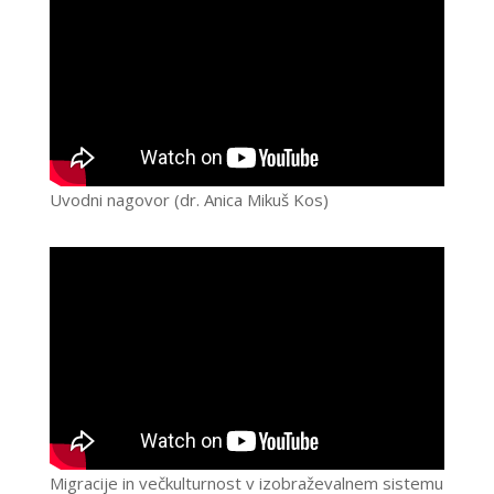
Uvodni nagovor (dr. Anica Mikuš Kos)
Migracije in večkulturnost v izobraževalnem sistemu