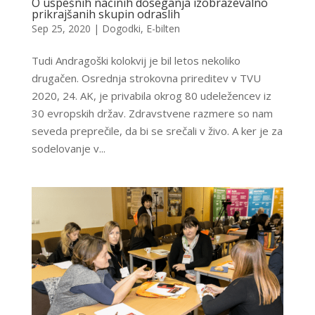
O uspešnih načinih doseganja izobraževalno
prikrajšanih skupin odraslih
Sep 25, 2020
|
Dogodki
,
E-bilten
Tudi Andragoški kolokvij je bil letos nekoliko
drugačen. Osrednja strokovna prireditev v TVU
2020, 24. AK, je privabila okrog 80 udeležencev iz
30 evropskih držav. Zdravstvene razmere so nam
seveda preprečile, da bi se srečali v živo. A ker je za
sodelovanje v...