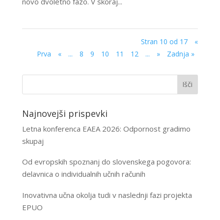
novo dvoletno fazo. V skoraj...
Stran 10 od 17
«
Prva
«
...
8
9
10
11
12
...
»
Zadnja »
Najnovejši prispevki
Letna konferenca EAEA 2026: Odpornost gradimo
skupaj
Od evropskih spoznanj do slovenskega pogovora:
delavnica o individualnih učnih računih
Inovativna učna okolja tudi v naslednji fazi projekta
EPUO